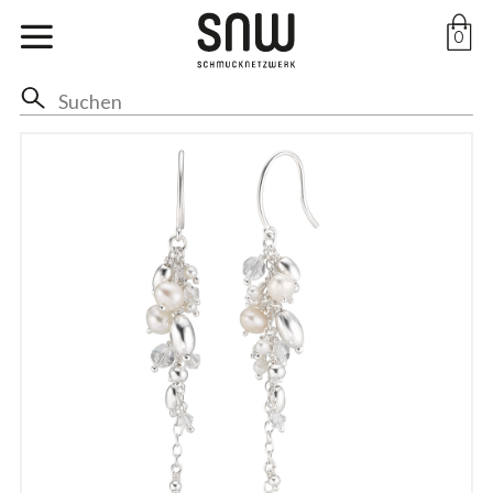
Marken
0
Ohr
Hals
Anhänger
Ringe
Arm
Fuss
Braut