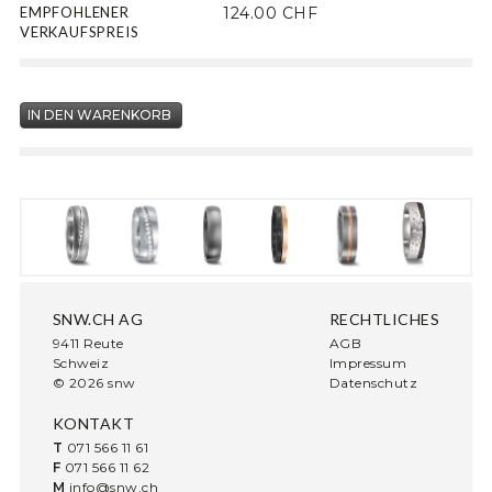
EMPFOHLENER
124.00 CHF
VERKAUFSPREIS
SNW.CH AG
RECHTLICHES
9411 Reute
AGB
Schweiz
Impressum
© 2026 snw
Datenschutz
KONTAKT
T
071 566 11 61
F
071 566 11 62
M
info@snw.ch