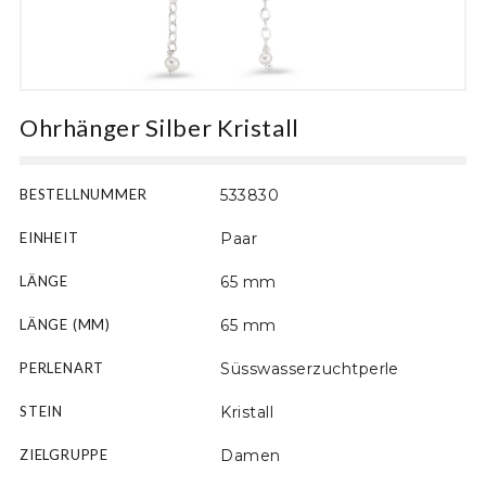
Motiv
Ohrhänger Silber Kristall
BESTELLNUMMER
533830
EINHEIT
Paar
LÄNGE
65 mm
LÄNGE (MM)
65 mm
PERLENART
Süsswasserzuchtperle
STEIN
Kristall
ZIELGRUPPE
Damen