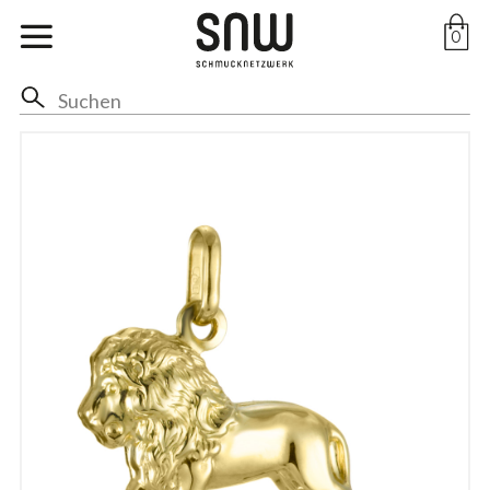
Marken
0
Ohr
Hals
Anhänger
Ringe
Arm
Fuss
Braut