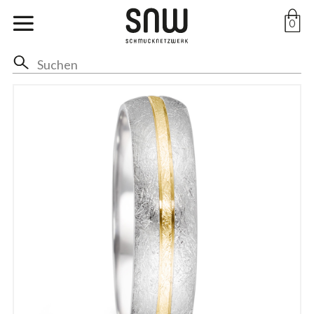
Marken
0
Ohr
Hals
Anhänger
Ringe
Arm
Fuss
Braut