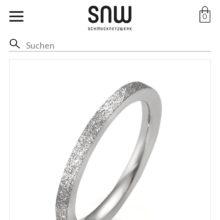
Marken
0
Ohr
Hals
Anhänger
Ringe
Arm
Fuss
Braut