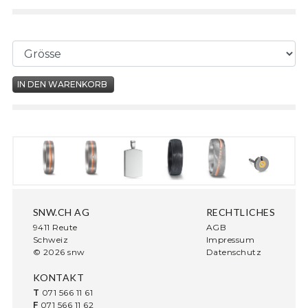
SNW.CH AG
RECHTLICHES
9411 Reute
AGB
Schweiz
Impressum
© 2026 snw
Datenschutz
KONTAKT
T
071 566 11 61
F
071 566 11 62