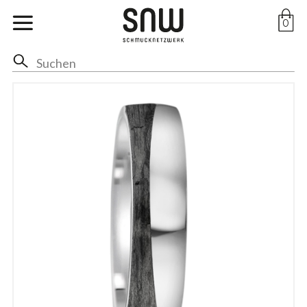
Marken
0
Ohr
Hals
Anhänger
Ringe
Arm
Fuss
Braut