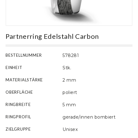
Motiv
Partnerring Edelstahl Carbon
BESTELLNUMMER
578281
EINHEIT
Stk.
MATERIALSTÄRKE
2 mm
OBERFLÄCHE
poliert
RINGBREITE
5 mm
RINGPROFIL
gerade/innen bombiert
ZIELGRUPPE
Unisex