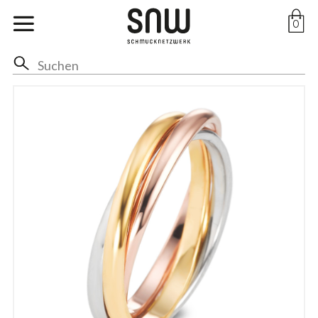
Marken
0
Ohr
Hals
Anhänger
Ringe
Arm
Fuss
Braut