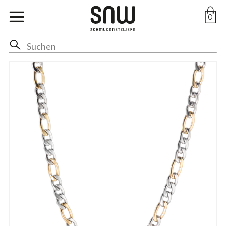
Marken
0
Ohr
Hals
Anhänger
Ringe
Arm
Fuss
Braut