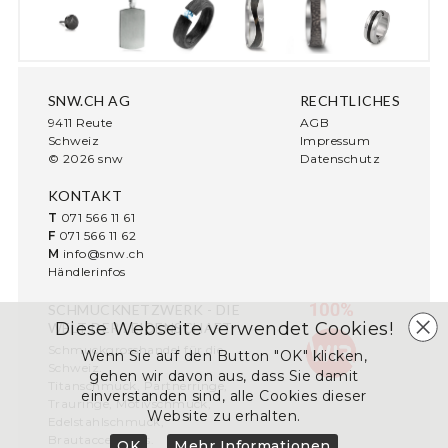
SNW.CH AG
RECHTLICHES
9411 Reute
AGB
Schweiz
Impressum
© 2026 snw
Datenschutz
KONTAKT
T
071 566 11 61
F
071 566 11 62
M
info@snw.ch
Händlerinfos
SCHMUCKNETZWERK - DIE
Diese Webseite verwendet Cookies!
WELT DER LEIDENSCHAFT
Schmuckgrosshandel für die
Wenn Sie auf den Button "OK" klicken,
Schweiz.
gehen wir davon aus, dass Sie damit
Titanschmuck, Partnerringe,
einverstanden sind, alle Cookies dieser
Trauringe, Motivschmuck,
Website zu erhalten.
Edelstahlschmuck,
Brautaccessoires.
OK
Mehr Informationen