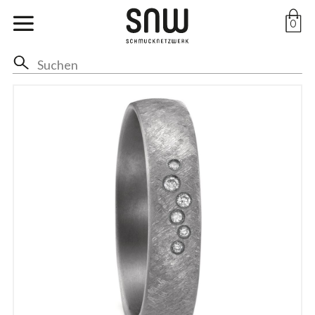
Marken
0
Ohr
Hals
Anhänger
Ringe
Arm
Fuss
Braut