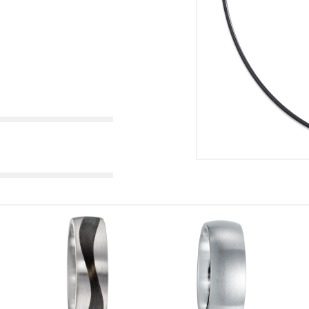
Fuss
Braut
Motiv