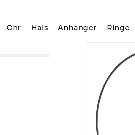
Marken
TeNo
Ohr
Hals
Anhänger
Ringe
TitanFactory
Ohr
Hals
Anhänger
Ringe
Arm