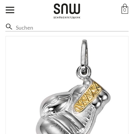
Marken
0
Ohr
Hals
Anhänger
Ringe
Arm
Fuss
Braut