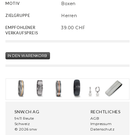
MOTIV
Boxen
ZIELGRUPPE
Herren
EMPFOHLENER
39.00 CHF
VERKAUFSPREIS
SNW.CH AG
RECHTLICHES
9411 Reute
AGB
Schweiz
Impressum
© 2026 snw
Datenschutz