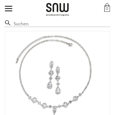
Marken
0
Ohr
Hals
Anhänger
Ringe
Arm
Fuss
Braut