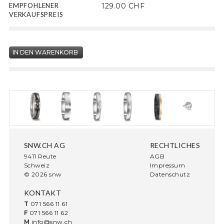
EMPFOHLENER
129.00 CHF
VERKAUFSPREIS
SNW.CH AG
RECHTLICHES
9411 Reute
AGB
Schweiz
Impressum
© 2026 snw
Datenschutz
KONTAKT
T
071 566 11 61
F
071 566 11 62
M
info@snw.ch