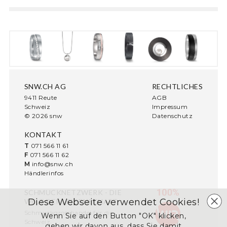
SNW.CH AG
RECHTLICHES
9411 Reute
AGB
Schweiz
Impressum
© 2026 snw
Datenschutz
KONTAKT
T
071 566 11 61
F
071 566 11 62
M
info@snw.ch
Händlerinfos
SCHMUCKNETZWERK - DIE
Diese Webseite verwendet Cookies!
WELT DER LEIDENSCHAFT
Schmuckgrosshandel für die
Wenn Sie auf den Button "OK" klicken,
Schweiz.
gehen wir davon aus, dass Sie damit