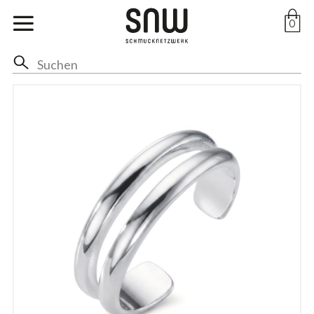
Marken
0
Ohr
Hals
Anhänger
Ringe
Arm
Fuss
Braut