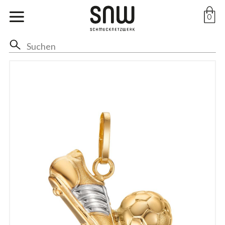
Marken
0
Ohr
Hals
Anhänger
Ringe
Arm
Fuss
Braut